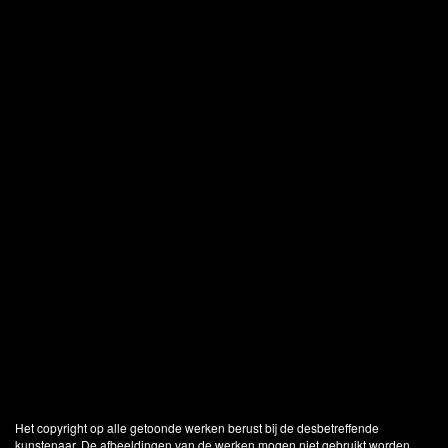
Het copyright op alle getoonde werken berust bij de desbetreffende
kunstenaar. De afbeeldingen van de werken mogen niet gebruikt worden